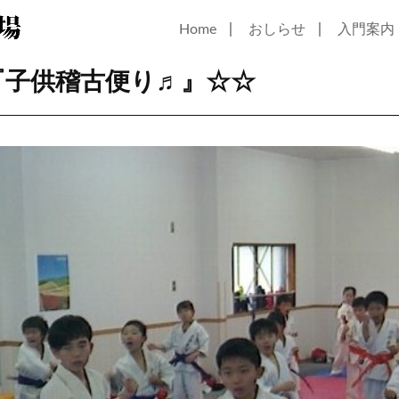
｜
｜
Home
おしらせ
入門案内
『子供稽古便り♬』☆☆