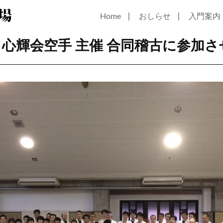
｜
｜
Home
おしらせ
入門案内
 心輝会空手 主催 合同稽古に参加